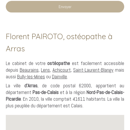
Envoyer
Florent PAIROTO, ostéopathe à
Arras
Le cabinet de votre
ostéopathe
est facilement accessible
depuis
Beaurains
,
Lens
,
Achicourt
,
Saint-Laurent-Blangy
mais
aussi
Bully-les-Mines
ou
Dainville
.
La ville
d'Arras
, de code postal 62000, appartient au
département
Pas-de-Calais
et à la région
Nord-Pas-de-Calais-
Picardie
. En 2010, la ville comptait 41611 habitants. La ville la
plus peuplée du département est Calais.