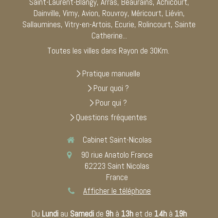
Saint-Laurent-Blangy, Arras, Beaurains, Achicourt,
Dainville, Vimy, Avion, Rouvroy, Méricourt, Liévin,
Sallaumines, Vitry-en-Artois, Ecurie, Rolincourt, Sainte
Catherine...
Toutes les villes dans Rayon de 30Km.
Pratique manuelle
Pour quoi ?
Pour qui ?
Questions fréquentes
Cabinet Saint-Nicolas
90 riue Anatolo France
62223
Saint Nicolas
France
Afficher le téléphone
Du
Lundi
au
Samedi
de
9h
à
13h
et de
14h
à
19h